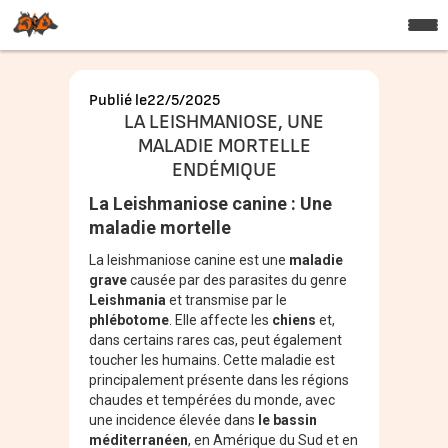
Publié le
22/5/2025
LA LEISHMANIOSE, UNE
MALADIE MORTELLE
ENDÉMIQUE
La Leishmaniose canine : Une
maladie mortelle
La leishmaniose canine est une
maladie
grave
causée par des parasites du genre
Leishmania
et transmise par le
phlébotome
. Elle affecte les
chiens
et,
dans certains rares cas, peut également
toucher les humains. Cette maladie est
principalement présente dans les régions
chaudes et tempérées du monde, avec
une incidence élevée dans
le bassin
méditerranéen
, en Amérique du Sud et en